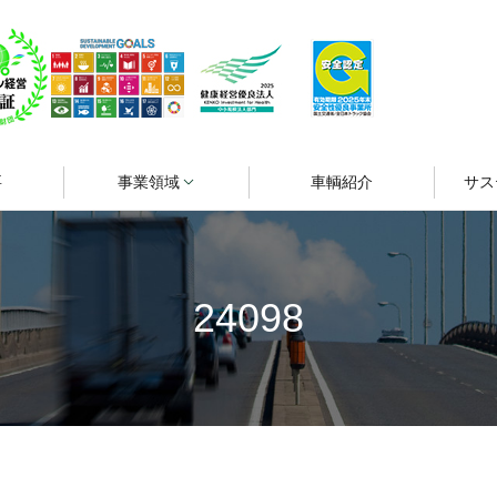
要
事業領域
車輌紹介
サス
24098