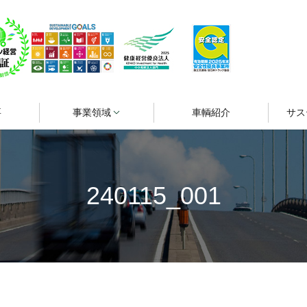
要
事業領域
車輌紹介
サス
240115_001