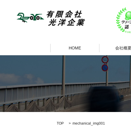
HOME
会社概
TOP
mechanical_img001