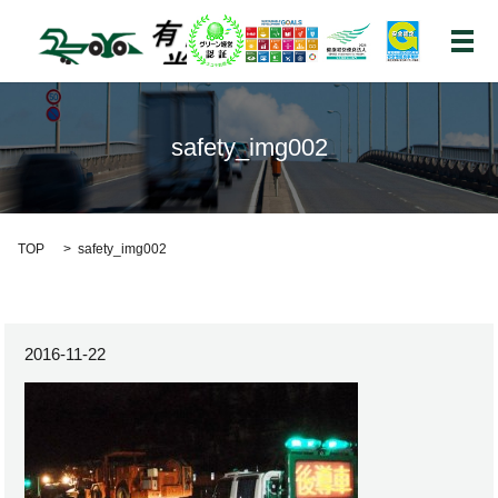
メ
safety_img002
TOP
safety_img002
2016-11-22