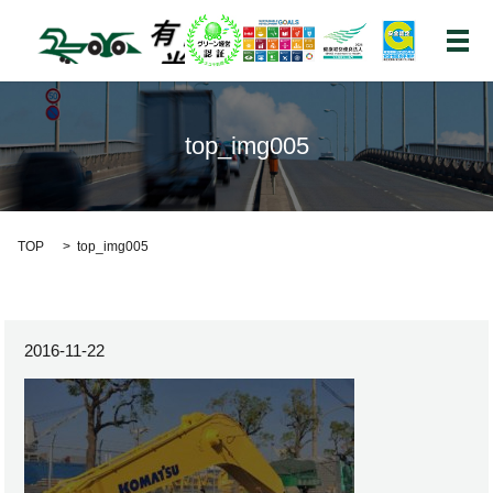
メ
top_img005
TOP
top_img005
2016-11-22