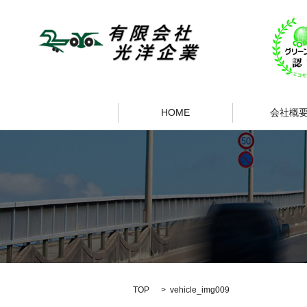
HOME
会社概
TOP
vehicle_img009