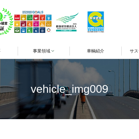
要
事業領域
車輌紹介
サス
vehicle_img009